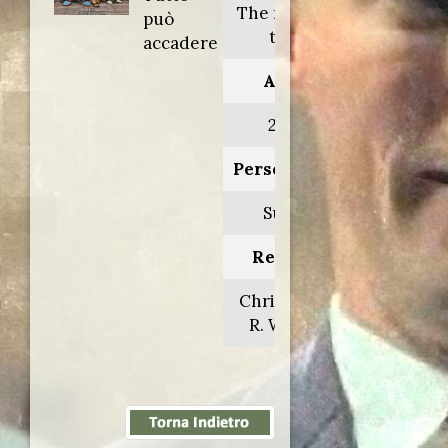
The rainbow
può
tribe
accadere
Anno:
2008
Personaggio:
Sunny
Regia di:
Christopher
R. Watson