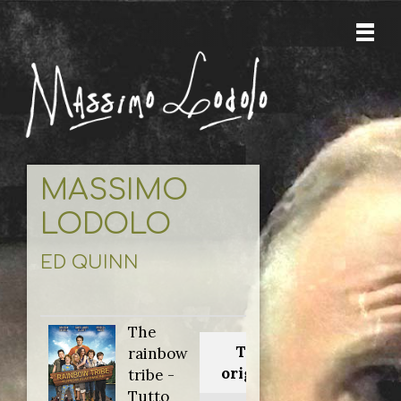
MASSIMO
LODOLO
ED QUINN
The
Titolo
rainbow
originale:
tribe -
Tutto