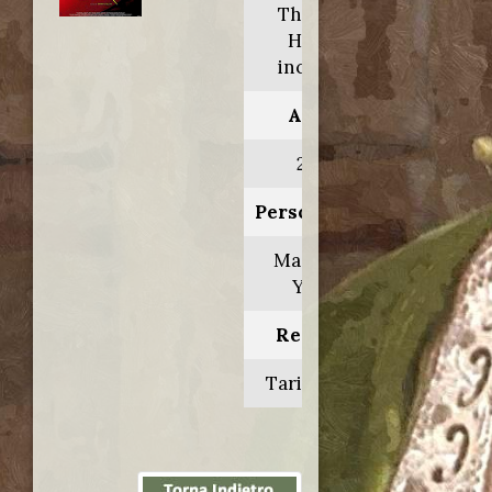
The Nile
Hilton
incident
Anno:
2017
Personaggio:
Maggiore
Yosef
Regia di:
Tarik Saleh