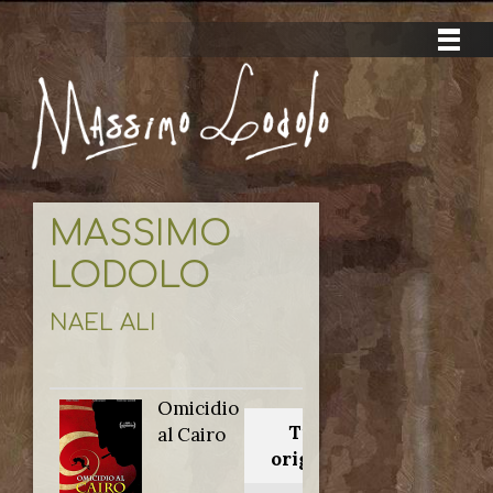
MASSIMO
LODOLO
NAEL ALI
Omicidio
Titolo
al Cairo
originale: