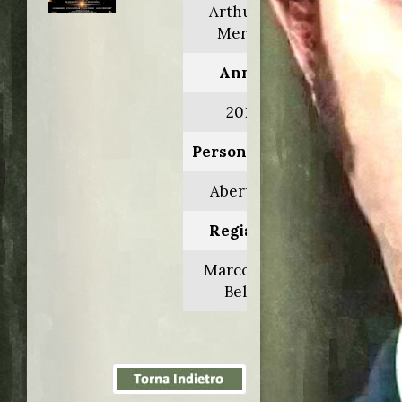
Arthur &
Merlin
Anno:
2015
Personaggio:
Aberthol
Regia di:
Marco van
Belle