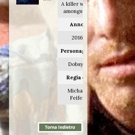
A killer walks
amongst us
Anno:
2016
Personaggio:
Dobsyn
Regia di:
Michael
Feifer