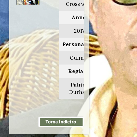
Cross wars
Anno:
2017
Personaggio:
Gunnar
Regia di:
Patrick
Durham