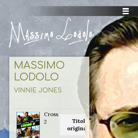
MASSIMO
LODOLO
VINNIE JONES
Cross
Titolo
2
originale: