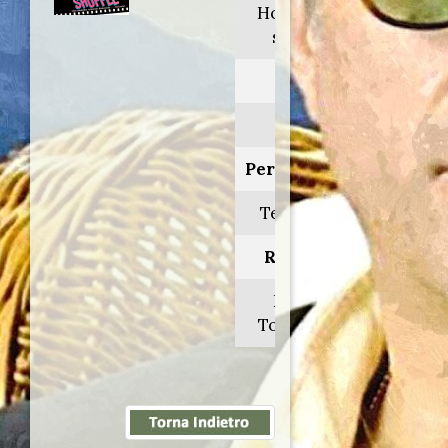
Hollywood
shuffle
Anno:
1987
Personaggio:
Teppista 3
Regia di:
Robert
Townsend