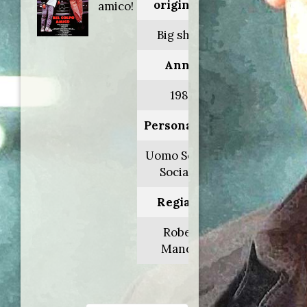
originale:
amico!
Big shots
Anno:
1987
Personaggio:
Uomo Servizi
Sociali 2
Regia di:
Robert
Mandel