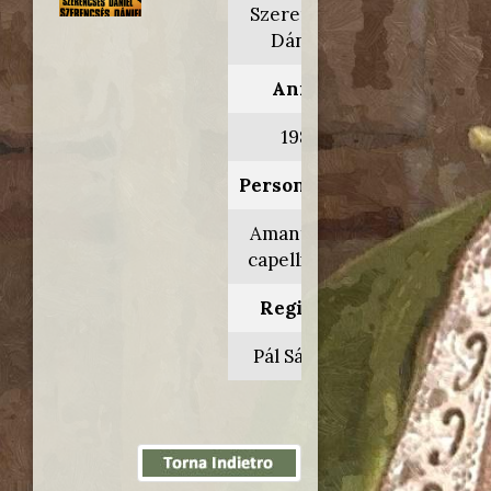
Szerencsés
Dániel
Anno:
1983
Personaggio:
Amante dai
capelli rossi
Regia di:
Pál Sándor