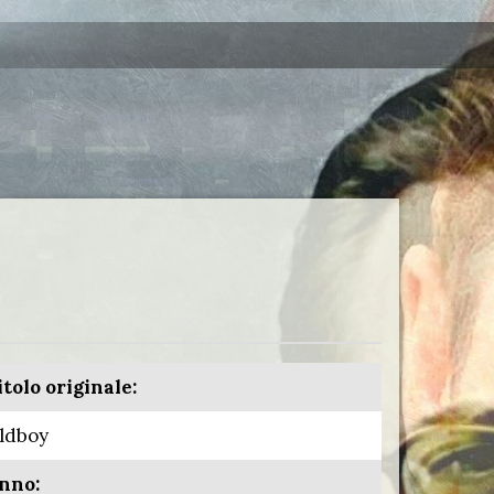
itolo originale:
ldboy
nno: