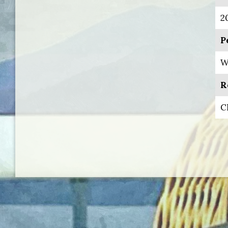
2
P
W
R
C