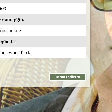
003
ersonaggio:
oo-jin Lee
egia di:
han-wook Park