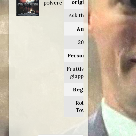
originale:
polvere
Ask the dust
Anno:
2006
Personaggio:
Fruttivendolo
giapponese
Regia di:
Robert
Towne