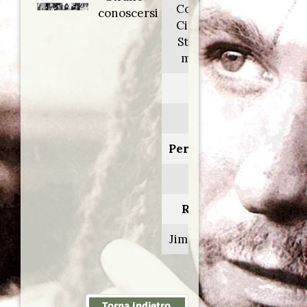
Coffee and
conoscersi
Cigarettes:
Strange to
meet you
Anno:
2003
Personaggio:
Steven
Regia di:
Jim Jarmusch