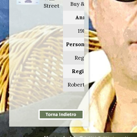
Buy & Cell
Street
Anno:
1987
Personaggio:
Reggie
Regia di:
Robert Boris