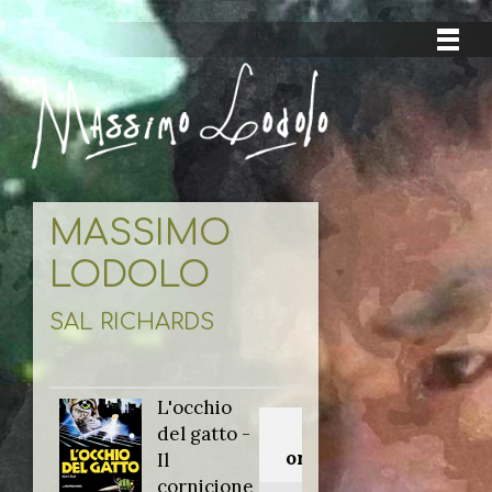
MASSIMO
LODOLO
SAL RICHARDS
L'occhio
Titolo
del gatto -
originale:
Il
cornicione