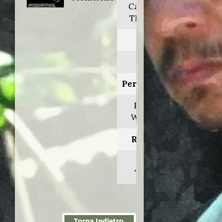
Cat's eye -
The ledge
Anno:
1984
Personaggio:
Richard
Westlake
Regia di:
Lewis
Teague