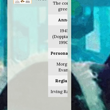
The corn is
green
Anno:
1945
(Doppiaggio
1990)
Personaggio:
Morgan
Evans
Regia di:
Irving Rapper