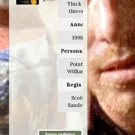
Thick as
thieves
Anno:
1998
Personaggio:
Pointy
Williams
Regia di:
Scott
Sanders