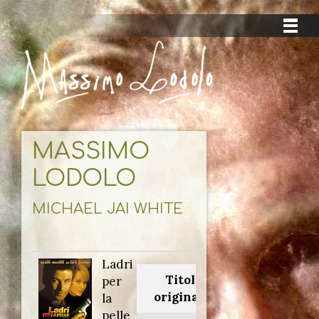
MASSIMO
LODOLO
MICHAEL JAI WHITE
Ladri
Titolo
per
originale:
la
pelle