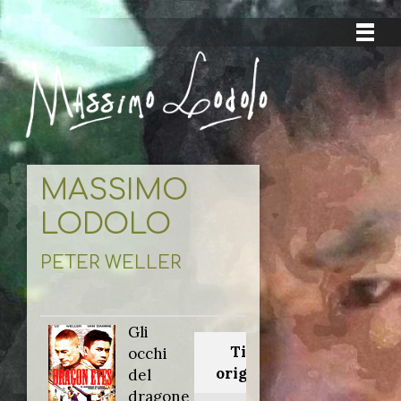
MASSIMO
LODOLO
PETER WELLER
Gli
Titolo
occhi
originale:
del
dragone