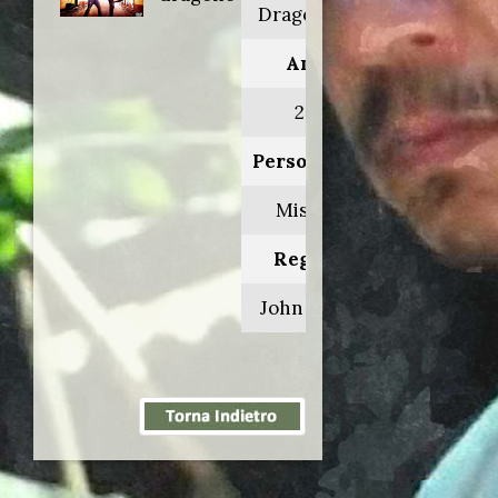
Dragon eyes
Anno:
2012
Personaggio:
Mister V
Regia di:
John Hyams