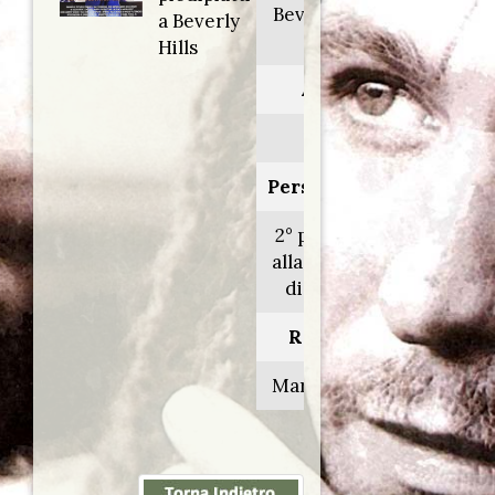
Beverly Hills
a Beverly
cop
Hills
Anno:
1984
Personaggio:
2° poliziotto
alla Centrale
di Detroit
Regia di:
Martin Brest