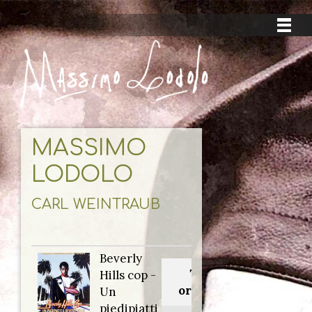
MASSIMO
LODOLO
CARL WEINTRAUB
Beverly
Titolo
Hills cop -
originale:
Un
piedipiatti