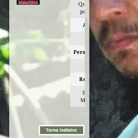
Qualcuno
pagherà
Anno:
1988
Personaggio:
Eddy
Regia di:
Sergio
Martino