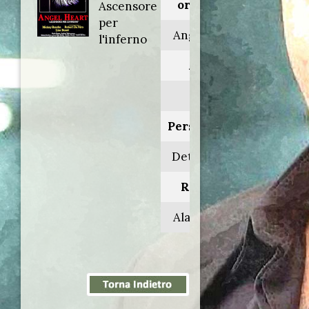
originale:
Ascensore
per
Angel heart
l'inferno
Anno:
1987
Personaggio:
Det. Deimos
Regia di:
Alan Parker