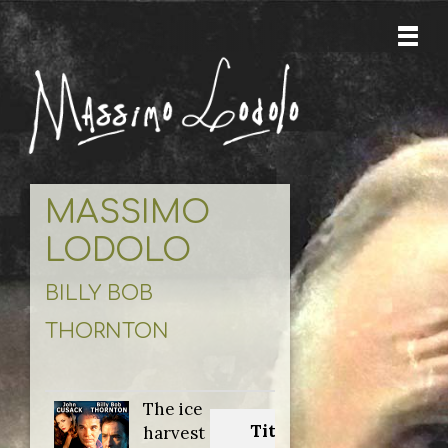
MASSIMO
LODOLO
BILLY BOB
THORNTON
The ice
Titolo
harvest