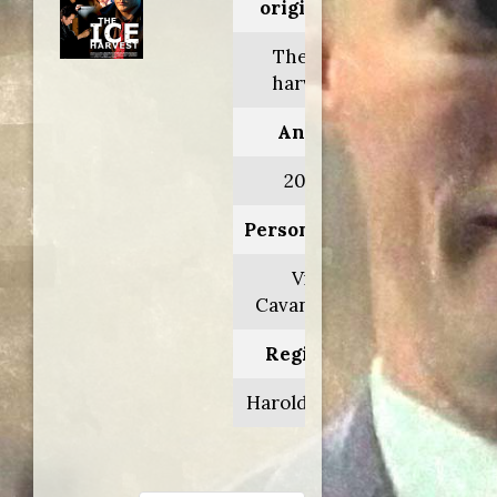
originale:
The ice
harvest
Anno:
2005
Personaggio:
Vic
Cavanaugh
Regia di:
Harold Ramis