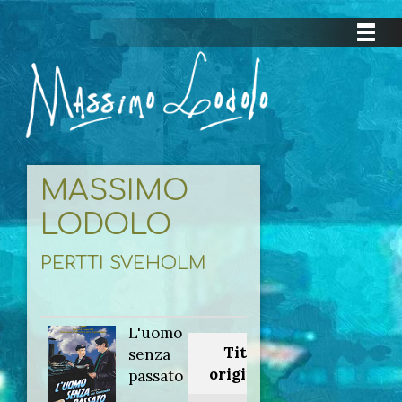
MASSIMO
LODOLO
PERTTI SVEHOLM
L'uomo
Titolo
senza
originale:
passato