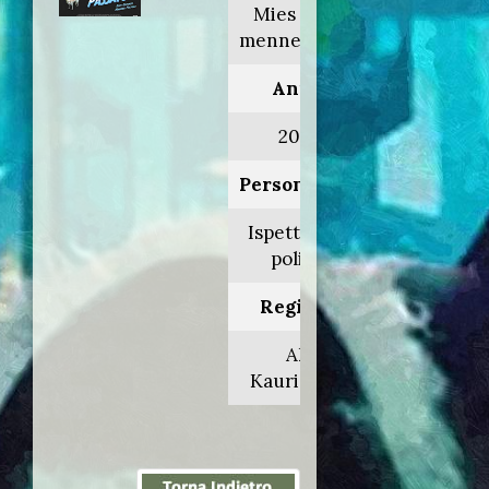
Mies vailla
menneisyyttä
Anno:
2002
Personaggio:
Ispettore di
polizia
Regia di:
Aki
Kaurismäki