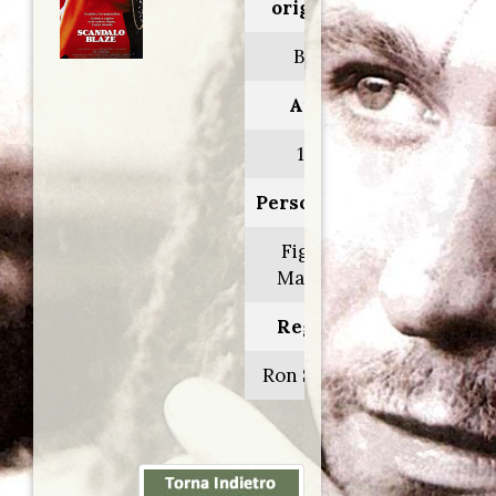
originale:
Blaze
Anno:
1989
Personaggio:
Figlio di
Marquez
Regia di:
Ron Shelton