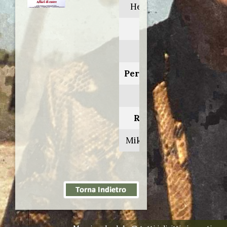
Heartburn
Anno:
1986
Personaggio:
Ladro
Regia di:
Mike Nichols