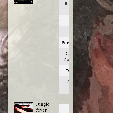
Brooklyn's
finest
Anno:
2009
Personaggio:
Casanova
'Caz' Phillips
Regia di:
Antoine
Fuqua
Jungle
Titolo
fever