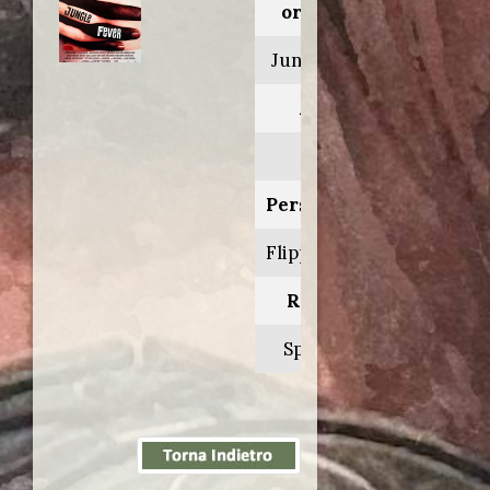
originale:
Jungle fever
Anno:
1991
Personaggio:
Flipper Purify
Regia di:
Spike Lee