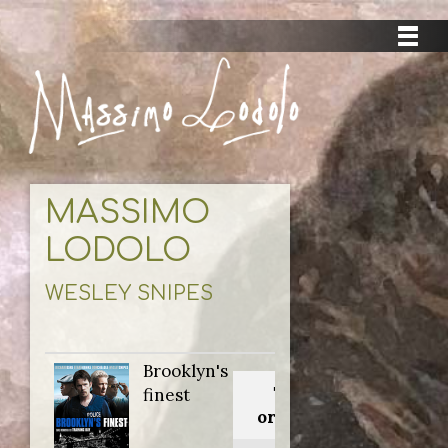
MASSIMO
LODOLO
WESLEY SNIPES
Brooklyn's
Titolo
finest
originale: