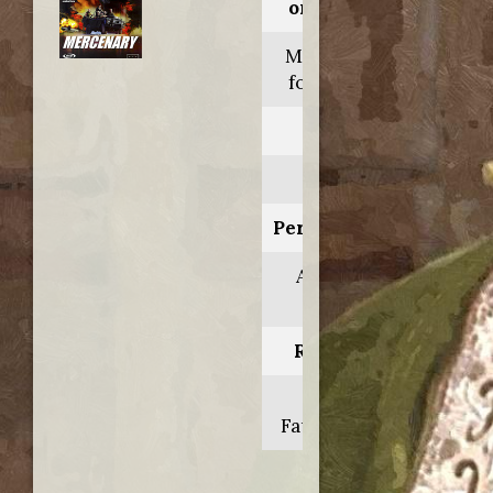
originale:
Mercenary
for justice
Anno:
2006
Personaggio:
Anthony
Chapel
Regia di:
Don E.
FauntLeRoy