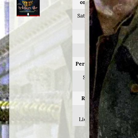
originale:
Satan's little
helper
Anno:
2004
Personaggio:
Sindaco
Flarin
Regia di:
Jeff
Lieberman