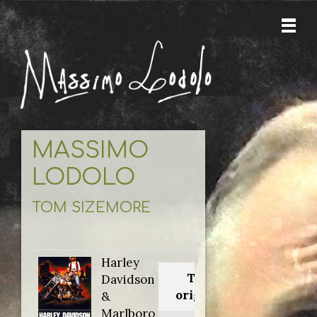
MASSIMO
LODOLO
TOM SIZEMORE
Harley
Titolo
Davidson
originale:
&
Marlboro