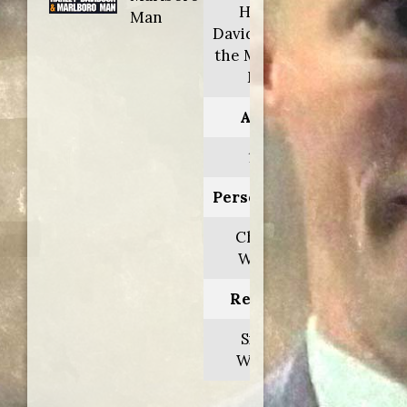
Harley
Man
Davidson and
the Marlboro
Man
Anno:
1991
Personaggio:
Chance
Wilder
Regia di:
Simon
Wincer