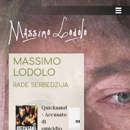
MASSIMO
LODOLO
RADE SERBEDZIJA
Quicksand
Titolo
- Accusato
originale:
di
omicidio