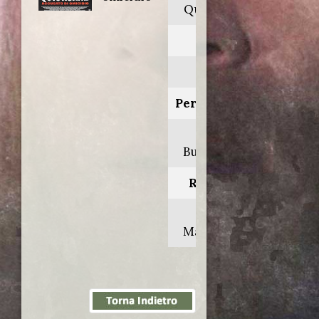
Quicksand
Anno:
2003
Personaggio:
Oleg
Butraskaya
Regia di:
John
Mackenzie