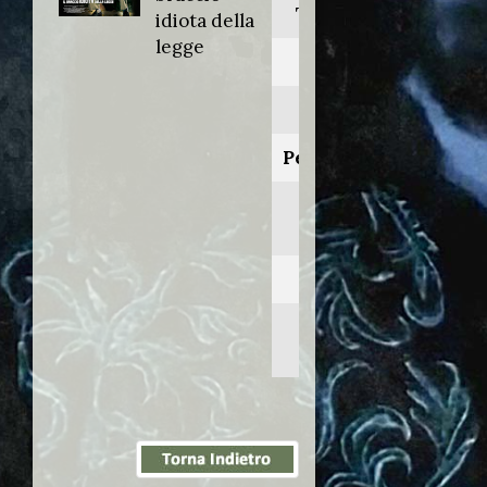
Torrente 4
idiota della
legge
Anno:
2011
Personaggio:
José Luis
Torrente
Regia di:
Santiago
Segura