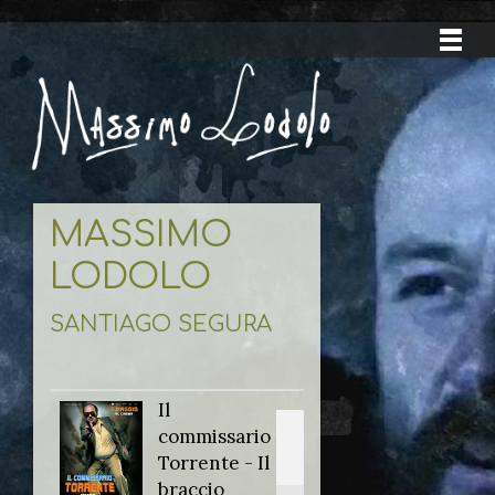
MASSIMO
LODOLO
SANTIAGO SEGURA
Il
Titolo
commissario
originale:
Torrente - Il
braccio