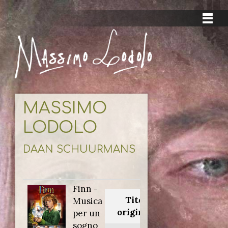
MASSIMO
LODOLO
DAAN SCHUURMANS
Finn -
Titolo
Musica
originale:
per un
sogno