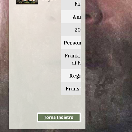
Finn
Anno:
2013
Personaggio:
Frank, padre
di Finn
Regia di:
Frans Weisz