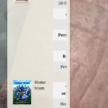
50 first dates
Anno:
2004
Personaggio:
Ula
Regia di:
Peter Segal
Home
Titolo
team
originale:
Home team