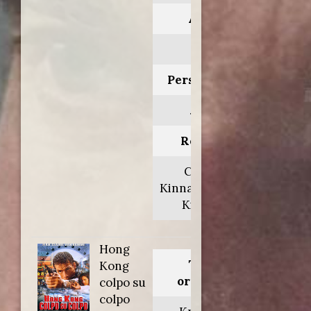
Anno:
2022
Personaggio:
Jamie
Regia di:
Charles
Kinnane/Daniel
Kinnane
Hong
Titolo
Kong
originale:
colpo su
colpo