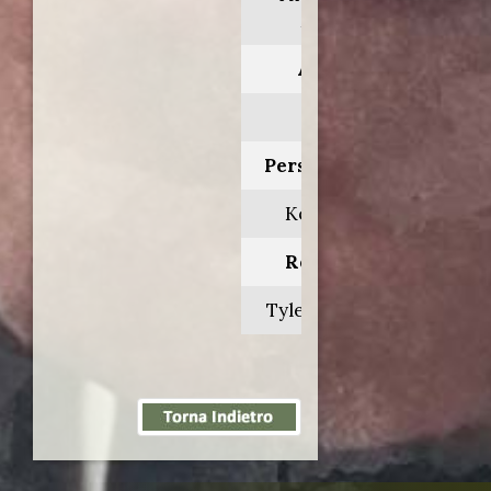
Missy
Anno:
2020
Personaggio:
Komante
Regia di:
Tyler Spindel