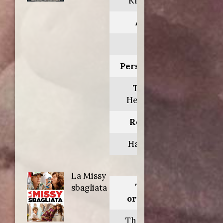
Knock off
Anno:
1998
Personaggio:
Tommy
Hendricks
Regia di:
Hark Tsui
La Missy
Titolo
sbagliata
originale:
The wrong