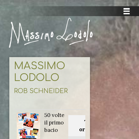
MASSIMO
LODOLO
ROB SCHNEIDER
50 volte
Titolo
il primo
originale:
bacio