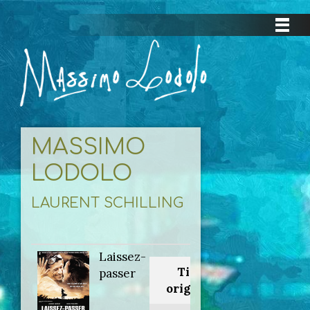
MASSIMO
LODOLO
LAURENT SCHILLING
Laissez-
Titolo
passer
originale: