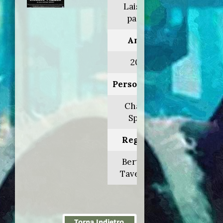
Laissez-
passer
Anno:
2002
Personaggio:
Charles
Spaak
Regia di:
Bertrand
Tavernier