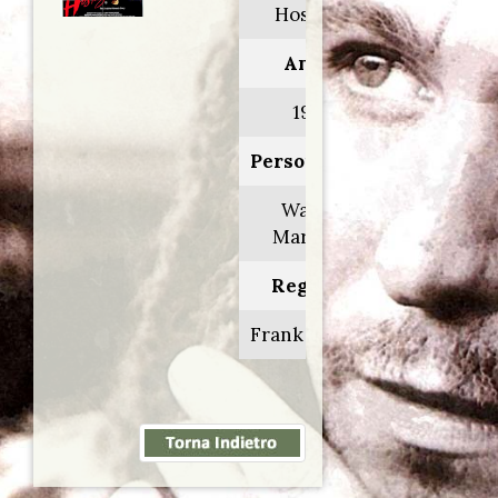
Hostage
Anno:
1983
Personaggio:
Walter
Maresch
Regia di:
Frank Shields