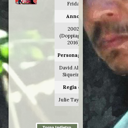
Frida
Anno:
2002
(Doppiaggio
2016)
Personaggio:
David Alfaro
Siqueiros
Regia di:
Julie Taymor