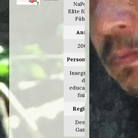
NaPolA -
Elite für den
Führer
Anno:
2004
Personaggio:
Insegnante
di
educazione
fisica
Regia di:
Dennis
Gansel