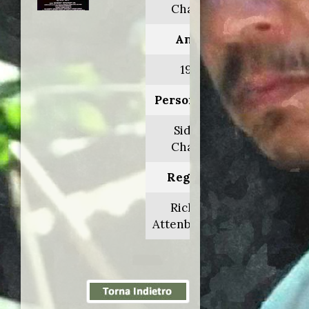
Chaplin
Anno:
1992
Personaggio:
Sidney
Chaplin
Regia di:
Richard
Attenborough