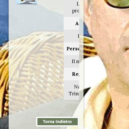
L'été
prochain
Anno:
1985
Personaggio:
Il medico
Regia di:
Nadine
Trintignant