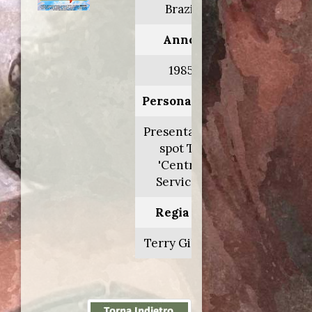
Brazil
Anno:
1985
Personaggio:
Presentatore
spot TV
'Central
Services'
Regia di:
Terry Gilliam