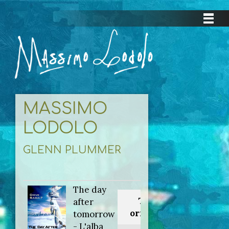
MASSIMO
LODOLO
GLENN PLUMMER
The day
Titolo
after
originale:
tomorrow
- L'alba