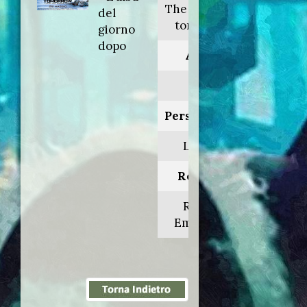
The day after
del
tomorrow
giorno
dopo
Anno:
2004
Personaggio:
Luther
Regia di:
Roland
Emmerich