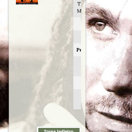
The count of
Monte Cristo
Anno:
2002
Personaggio:
Fernando
Mondego
Regia di:
Kevin
Reynolds