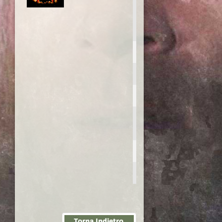
Warlock III: The
end of
innocence
Anno:
1999
Personaggio:
Warlock/Phillip
Covington
Regia di:
Eric Freiser