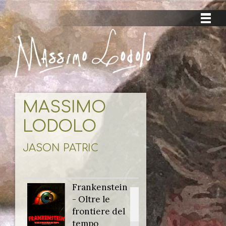
MASSIMO
LODOLO
JASON PATRIC
Frankenstein
Titolo
- Oltre le
originale:
frontiere del
tempo