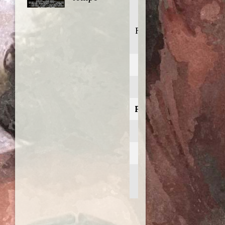
Roger
Corman's
Frankenstein
unbound
Anno:
1990
Personaggio:
Lord Byron
Regia di:
Roger
Corman