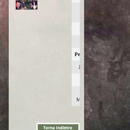
Point of
impact
Anno:
1993
Personaggio:
Jack Davis
Regia di:
Bob
Misiorowski