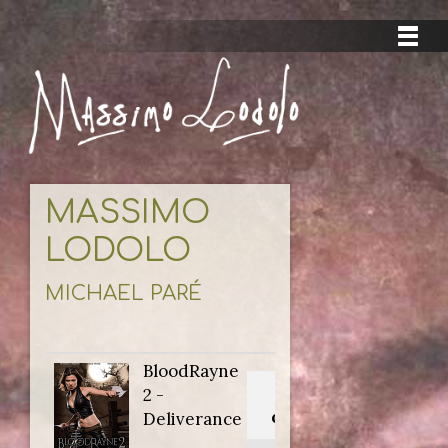
MASSIMO
LODOLO
MICHAEL PARÉ
BloodRayne
Titolo
2 -
originale:
Deliverance