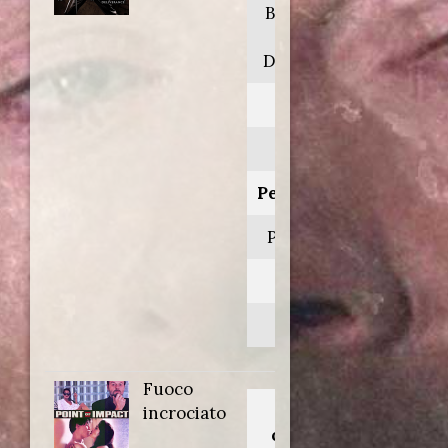
BloodRayne
II:
Deliverance
Anno:
2007
Personaggio:
Pat Garrett
Regia di:
Uwe Boll
Fuoco
Titolo
incrociato
originale: