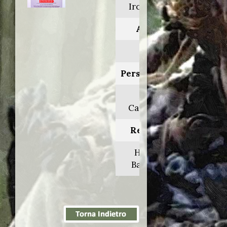
Ironweed
Anno:
1987
Personaggio:
Aldo
Campione
Regia di:
Hector
Babenco