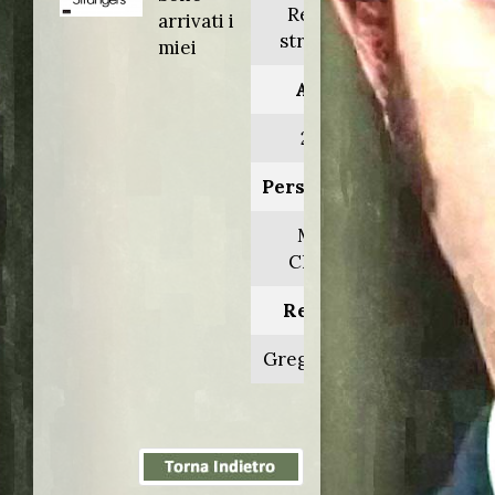
Relative
arrivati i
strangers
miei
Anno:
2006
Personaggio:
Mitch
Clayton
Regia di:
Greg Glienna