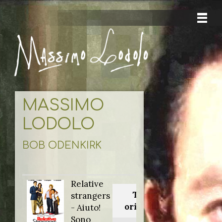
MASSIMO
LODOLO
BOB ODENKIRK
Relative
Titolo
strangers
originale:
- Aiuto!
Sono