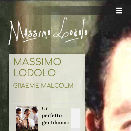
MASSIMO
LODOLO
GRAEME MALCOLM
Un
Titolo
perfetto
originale:
gentiluomo