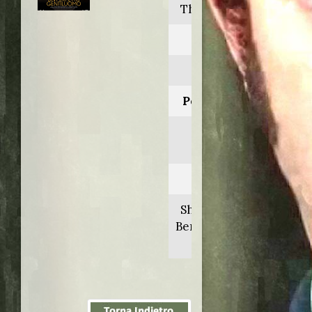
The extra man
Anno:
2010
Personaggio:
Narratore
(voce)
Regia di:
Shari Springer
Berman/Robert
Pulcini