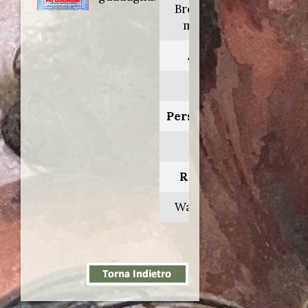
Brewster's
millions
Anno:
1985
Personaggio:
Sarto
Regia di:
Walter Hill