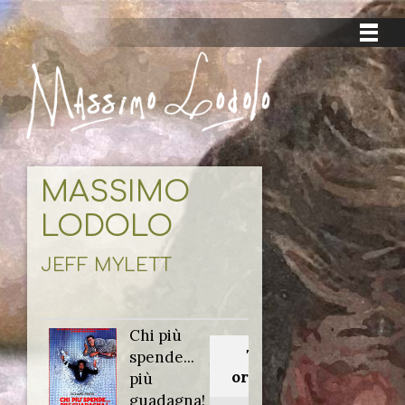
MASSIMO
LODOLO
JEFF MYLETT
Chi più
Titolo
spende...
originale:
più
guadagna!