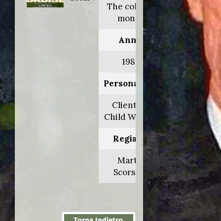
The color of
money
Anno:
1986
Personaggio:
Cliente al
Child World 1
Regia di:
Martin
Scorsese