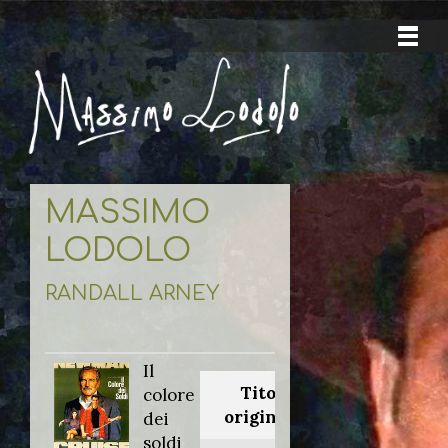
MASSIMO
LODOLO
RANDALL ARNEY
Il
Titolo
colore
originale:
dei
soldi