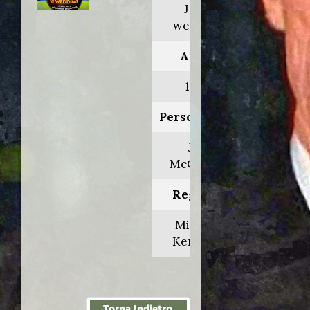
Joe's
wedding
Anno:
1996
Personaggio:
Joe
McCarthy
Regia di:
Michael
Kennedy