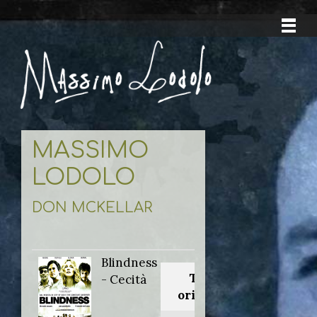
MASSIMO
LODOLO
DON MCKELLAR
Blindness
Titolo
- Cecità
originale: