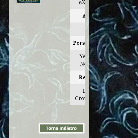
eXistenZ
Anno:
1999
Personaggio:
Yevgeny
Nourish
Regia di:
David
Cronenberg