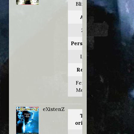
Blindness
Anno:
2008
Personaggio:
Ladro
Regia di:
Fernando
Meirelles
eXistenZ
Titolo
originale: